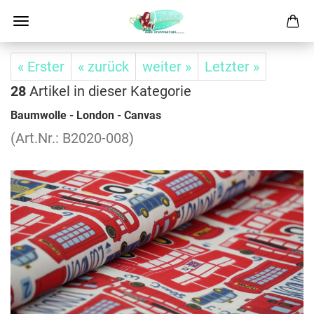
« Erster
« zurück
weiter »
Letzter »
28
Artikel in dieser Kategorie
Baum­wol­le - Lon­don - Can­vas
(Art.Nr.: B2020-​008)