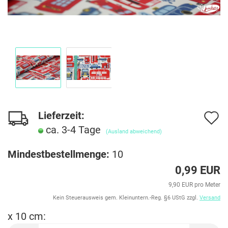
Lieferzeit:
A
ca. 3-4 Tage
d
(Ausland abweichend)
M
Mindestbestellmenge:
10
0,99 EUR
9,90 EUR pro Meter
Kein Steuerausweis gem. Kleinuntern.-Reg. §6 UStG zzgl.
Versand
x 10 cm: