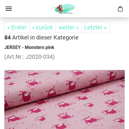
« Erster
« zurück
weiter »
Letzter »
84
Artikel in dieser Kategorie
JER­SEY - Mons­ters pink
(Art.Nr.: J2020-​034)