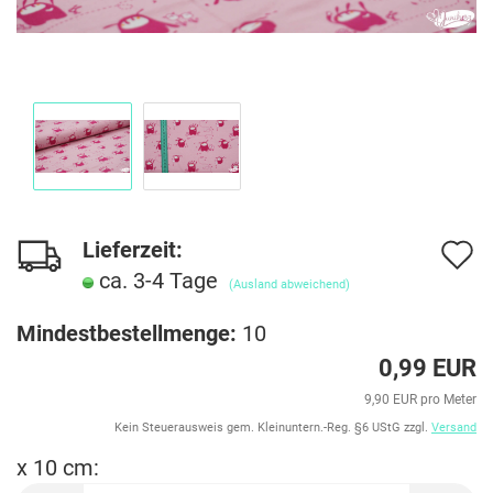
Lieferzeit:
A
ca. 3-4 Tage
d
(Ausland abweichend)
M
Mindestbestellmenge:
10
0,99 EUR
9,90 EUR pro Meter
Kein Steuerausweis gem. Kleinuntern.-Reg. §6 UStG zzgl.
Versand
x 10 cm: